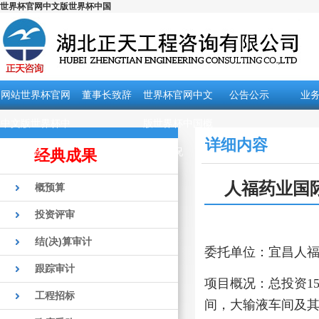
世界杯官网中文版世界杯中国
网站世界杯官网
董事长致辞
世界杯官网中文
公告公示
业
中文版世界杯中
版世界杯中国概
详细内容
国
况
经典成果
人福药业国
概预算
投资评审
结(决)算审计
委托单位：
宜昌人
跟踪审计
项目概况：
总投资1
工程招标
间，大输液车间及