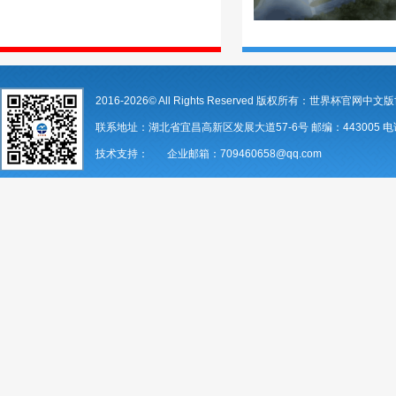
2016-2026© All Rights Reserved 版权所有：世界杯官网
联系地址：湖北省宜昌高新区发展大道57-6号 邮编：443005 电话：07
技术支持： 企业邮箱：709460658@qq.com