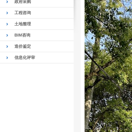
政府采购
工程咨询
土地整理
BIM咨询
造价鉴定
信息化评审