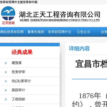
世界杯官网中文版世界杯中国
网站世界杯官网
董事长致辞
世界杯官网中文
公告公示
业
中文版世界杯中
版世界杯中国概
详细内容
国
况
经典成果
宜昌市
概预算
投资评审
结(决)算审计
跟踪审计
1876
工程招标
约》，曾